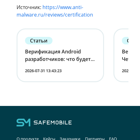
Источник:
https://www.anti-
malware.ru/reviews/certification
Статьи
Стат
Верификация Android
Вернит
разработчиков: что будет с
Четырн
устройствами в России
корпо
2026-07-31 13:43:23
2026-07-1
мобиль
лица
О продукте
Кейсы
Заказчики
Партнеры
FAQ