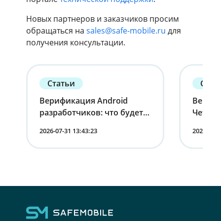
Новых партнеров и заказчиков просим
обращаться на
sales@safe-mobile.ru
для
получения консультации.
Статьи
Стат
Верификация Android
Вернит
разработчиков: что будет с
Четырн
устройствами в России
корпо
2026-07-31 13:43:23
2026-07-1
мобиль
лица