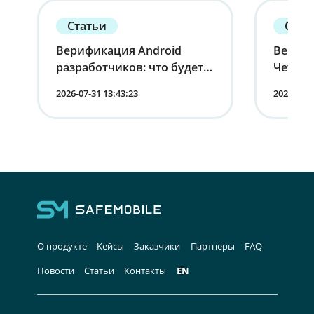
Статьи
Стат
Верификация Android
Вернит
разработчиков: что будет с
Четырн
устройствами в России
корпо
2026-07-31 13:43:23
2026-07-1
мобиль
лица
О продукте
Кейсы
Заказчики
Партнеры
FAQ
Новости
Статьи
Контакты
EN