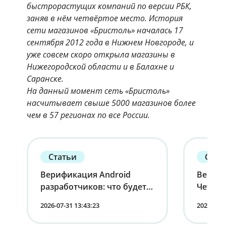
быстрорастущих компаний по версии РБК,
заняв в нём четвёртое место. История
сети магазинов «Бристоль» началась 17
сентября 2012 года в Нижнем Новгороде, и
уже совсем скоро открыла магазины в
Нижегородской области и в Балахне и
Саранске.
На данный момент сеть «Бристоль»
насчитывает свыше 5000 магазинов более
чем в 57 регионах по все России.
Статьи
Стат
Верификация Android
Вернит
разработчиков: что будет с
Четырн
устройствами в России
корпо
2026-07-31 13:43:23
2026-07-1
мобиль
лица