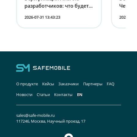
разработчиков: что будет с
Четырн
устройствами в России
корпо
2026-07-31 13:43:23
2026-07-1
мобиль
лица
О продукте
Кейсы
Заказчики
Партнеры
FAQ
Новости
Статьи
Контакты
EN
sales@safe-mobile.ru
117246, Москва, Научный проезд, 17