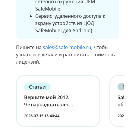
сетевого окружения UEM
SafeMobile
Сервис удаленного доступа к
экрану устройств из ЦОД
SafeMobile (для Android)
Пишите на
sales@safe-mobile.ru
, чтобы
узнать все детали и рассчитать стоимость
лицензий.
Статьи
Парт
Верните мой 2012.
SafeMo
Четырнадцать лет
объяви
корпоративной
страте
2026-07-15 15:40:44
2026-07-0
мобильности от первого
партне
лица