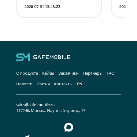
устройствами в России
корпо
2026-07-31 13:43:23
2026-07-1
мобиль
лица
О продукте
Кейсы
Заказчики
Партнеры
FAQ
Новости
Статьи
Контакты
EN
sales@safe-mobile.ru
117246, Москва, Научный проезд, 17