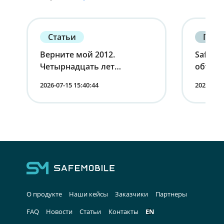
Статьи
Парт
Верните мой 2012.
SafeMo
Четырнадцать лет
объяви
корпоративной
страте
2026-07-15 15:40:44
2026-07-0
мобильности от первого
партне
лица
О продукте
Наши кейсы
Заказчики
Партнеры
FAQ
Новости
Статьи
Контакты
EN