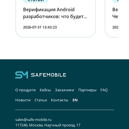
Верификация Android
Вернит
разработчиков: что будет с
Четырн
устройствами в России
корпо
2026-07-31 13:43:23
2026-07-1
мобиль
лица
О продукте
Кейсы
Заказчики
Партнеры
FAQ
Новости
Статьи
Контакты
EN
sales@safe-mobile.ru
117246, Москва, Научный проезд, 17