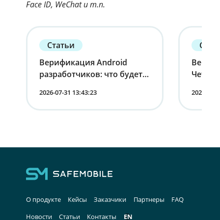
Face ID, WeChat и т.п.
Статьи
Стат
Верификация Android
Вернит
разработчиков: что будет с
Четырн
устройствами в России
корпо
2026-07-31 13:43:23
2026-07-1
мобиль
лица
О продукте
Кейсы
Заказчики
Партнеры
FAQ
Новости
Статьи
Контакты
EN