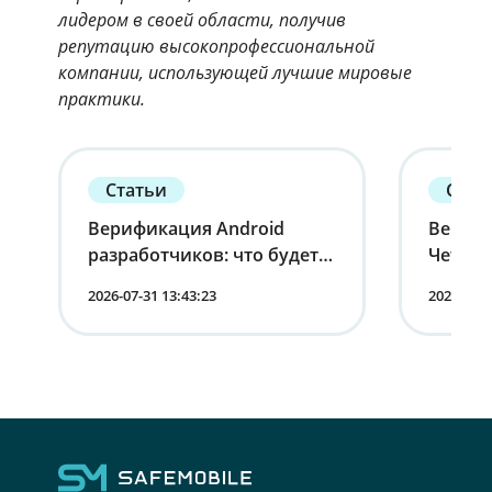
лидером в своей области, получив
репутацию высокопрофессиональной
компании, использующей лучшие мировые
практики.
Статьи
Стат
Верификация Android
Вернит
разработчиков: что будет с
Четырн
устройствами в России
корпо
2026-07-31 13:43:23
2026-07-1
мобиль
лица