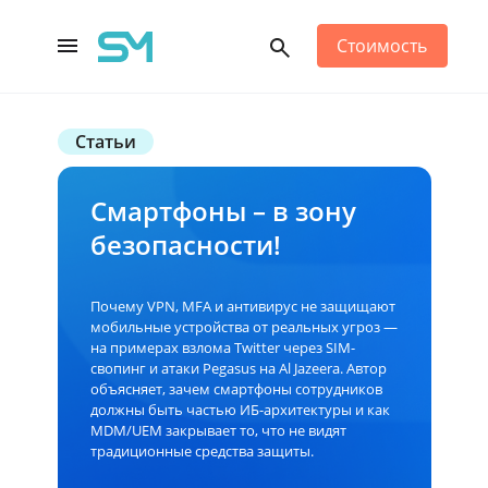
Стоимость
Main Navigation
Статьи
Смартфоны – в зону
безопасности!
Почему VPN, MFA и антивирус не защищают
мобильные устройства от реальных угроз —
на примерах взлома Twitter через SIM-
свопинг и атаки Pegasus на Al Jazeera. Автор
объясняет, зачем смартфоны сотрудников
должны быть частью ИБ-архитектуры и как
MDM/UEM закрывает то, что не видят
традиционные средства защиты.