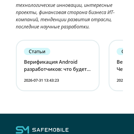
технологические инновации, интересные
проекты, финансовая сторона бизнеса ИТ-
компаний, тенденции развития отрасли,
последние научные разработки.
Статьи
Стат
Верификация Android
Вернит
разработчиков: что будет с
Четырн
устройствами в России
корпо
2026-07-31 13:43:23
2026-07-1
мобиль
лица