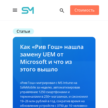
Стоимость
Main Navigation
Статьи
Как «Рив Гош» нашла
замену UEM от
Microsoft и что из
этого вышло
«Рив Гош» мигрировал с MS Intune на
SafeMobile за неделю, автоматизировав
управление 1250 смартфонами и
терминалами в 250+ магазинах, и сэкономил
19–26 млн рублей в год, сократив время на
обновление устройств с 3750 до 10 человеко-