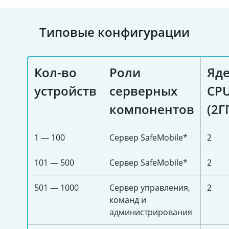
Типовые конфигурации
Кол-во
Роли
Яд
устройств
серверных
CP
компонентов
(2Г
1 — 100
Сервер SafeMobile*
2
101 — 500
Сервер SafeMobile*
2
501 — 1000
Сервер управления,
2
команд и
администрирования