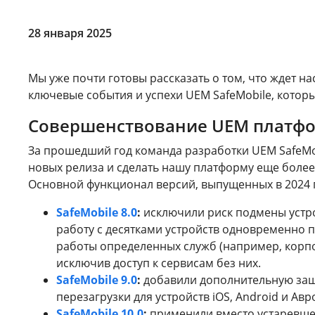
28 января 2025
Мы уже почти готовы рассказать о том, что ждет на
ключевые события и успехи UEM SafeMobile, котор
Совершенствование UEM платфо
За прошедший год команда разработки UEM SafeMobi
новых релиза и сделать нашу платформу еще более
Основной функционал версий, выпущенных в 2024 
SafeMobile 8.0
:
исключили риск подмены устро
работу с десятками устройств одновременно 
работы определенных служб (например, корп
исключив доступ к сервисам без них.
SafeMobile 9.0
:
добавили дополнительную защ
перезагрузки для устройств iOS, Android и Авр
SafeMobile 10.0
:
применили вместо устаревше