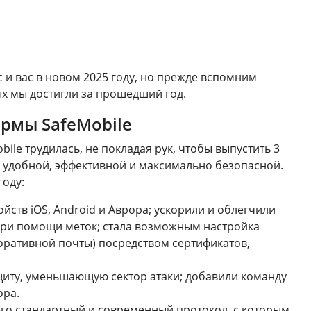
с и вас в новом 2025 году, но прежде вспомним
ых мы достигли за прошедший год.
рмы SafeMobile
le трудилась, не покладая рук, чтобы выпустить 3
 удобной, эффективной и максимально безопасной.
году:
йств iOS, Android и Аврора; ускорили и облегчили
при помощи меток; стала возможным настройка
оративной почты) посредством сертификатов,
иту, уменьшающую сектор атаки; добавили команду
ора.
го стандартный и современный протокол, с которым