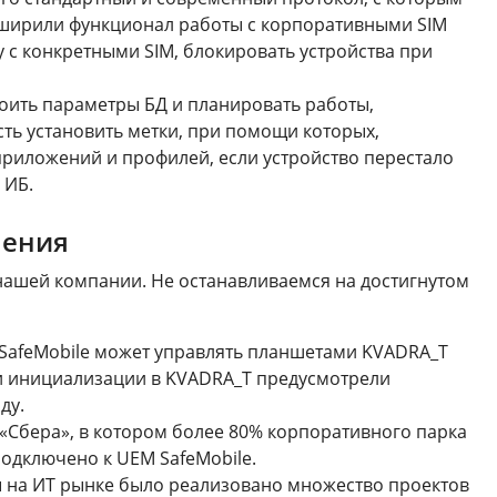
сширили функционал работы с корпоративными SIM
 с конкретными SIM, блокировать устройства при
оить параметры БД и планировать работы,
ть установить метки, при помощи которых,
приложений и профилей, если устройство перестало
 ИБ.
нения
 нашей компании. Не останавливаемся на достигнутом
afeMobile может управлять планшетами KVADRA_T
и и инициализации в KVADRA_T предусмотрели
ду.
«Сбера», в котором более 80% корпоративного парка
подключено к UEM SafeMobile.
ты на ИТ рынке было реализовано множество проектов